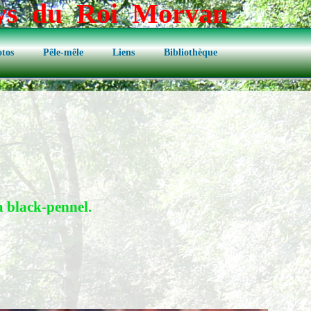
ays du Roi Morvan
tos
Pêle-mêle
Liens
Bibliothèque
a black-pennel.