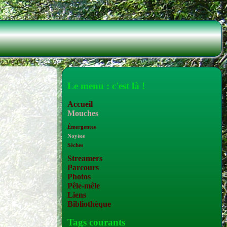
Le menu : c'est là !
Accueil
Mouches
Émergentes
Noyées
Sèches
Streamers
Parcours
Photos
Pêle-mêle
Liens
Bibliothèque
Tags courants