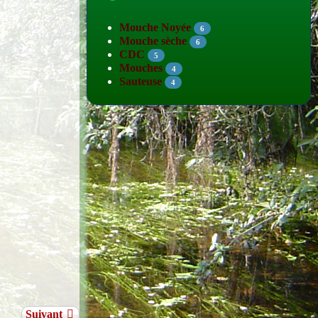
Mouche Noyée
6
Mouche sèche
6
CDC
5
Mouches
4
Sauteuse
4
Suivant