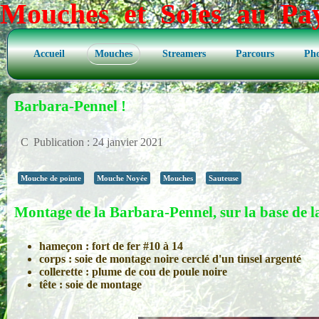
Mouches et Soies au P
Accueil
Mouches
Streamers
Parcours
Pho
Barbara-Pennel !
Publication : 24 janvier 2021
Mouche de pointe
Mouche Noyée
Mouches
Sauteuse
Montage de la Barbara-Pennel, sur la base de l
hameçon : fort de fer #10 à 14
corps : soie de montage noire cerclé d'un tinsel argenté
collerette : plume de cou de poule noire
tête : soie de montage