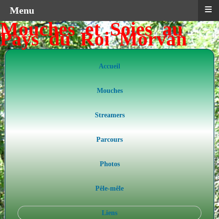
≡
Menu
Mouches et Soies au
Pays du Roi Morvan
Accueil
Mouches
Streamers
Parcours
Photos
Pêle-mêle
Liens