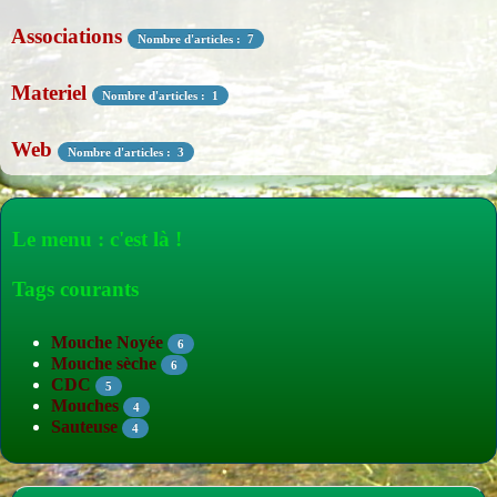
Associations
Nombre d'articles : 7
Materiel
Nombre d'articles : 1
Web
Nombre d'articles : 3
Le menu : c'est là !
Tags courants
Mouche Noyée
6
Mouche sèche
6
CDC
5
Mouches
4
Sauteuse
4