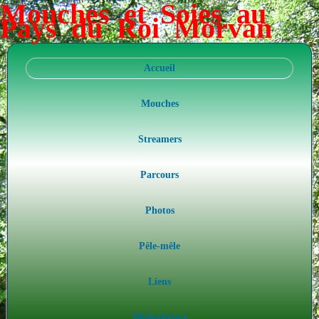
Mouches et Soies au
Pays du Roi Morvan
Accueil
Mouches
Streamers
Parcours
Photos
Pêle-mêle
Liens
Bibliothèque