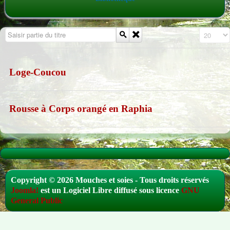
Saisir partie du titre
Affichage 
Loge-Coucou
Rousse à Corps orangé en Raphia
Copyright © 2026 Mouches et soies - Tous droits réservés
Joomla!
est un Logiciel Libre diffusé sous licence
GNU
General Public