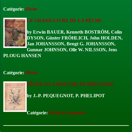
Catégorie:
Pêche
LE GRAND LIVRE DE LA PÊCHE
by
Erwin BAUER, Kenneth BOSTRÖM, Colin
DYSON, Günter FRÖHLICH, John HOLDEN,
Jan JOHANSSON, Bengt G. JOHANSSON,
Gunnar JOHNSON, Olle W. NILSSON, Jens
PLOUG HANSEN
Catégorie:
Pêche
PÊCHE A LA MOUCHE EN BRETAGNE
by
J.-P. PEQUEGNOT, P. PHELIPOT
Catégorie:
Pêche à la mouche