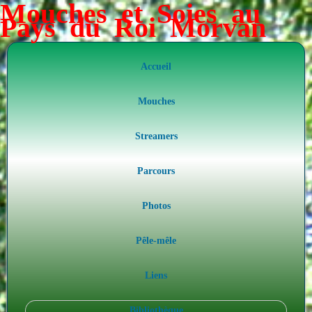
Mouches et Soies au
Pays du Roi Morvan
Accueil
Mouches
Streamers
Parcours
Photos
Pêle-mêle
Liens
Bibliothèque