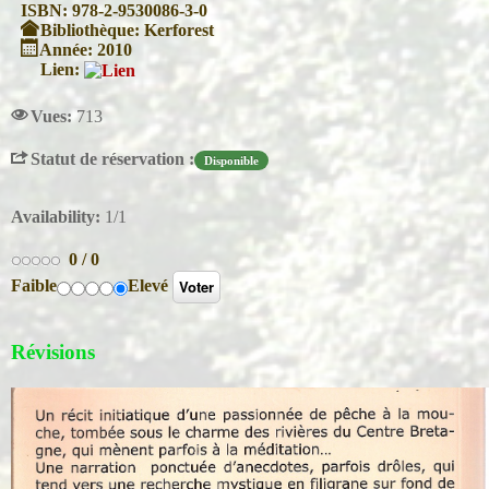
ISBN:
978-2-9530086-3-0
Bibliothèque:
Kerforest
Année:
2010
Lien:
Vues:
713
Statut de réservation :
Disponible
Availability:
1/1
0
/
0
Faible
Elevé
Révisions